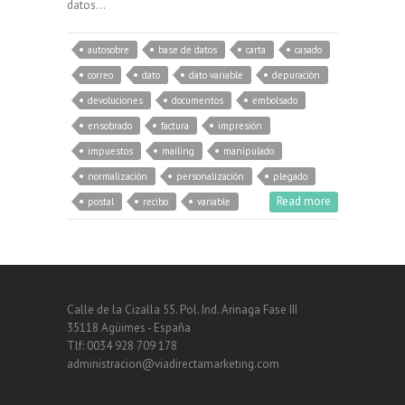
datos…
autosobre
base de datos
carta
casado
correo
dato
dato variable
depuración
devoluciones
documentos
embolsado
ensobrado
factura
impresión
impuestos
mailing
manipulado
normalización
personalización
plegado
Read more
postal
recibo
variable
Calle de la Cizalla 55. Pol. Ind. Arinaga Fase III
35118 Agüimes - España
Tlf: 0034 928 709 178
administracion@viadirectamarketing.com