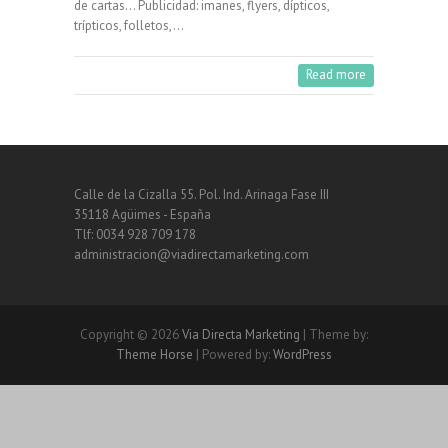
de cartas… Publicidad: imanes, flyers, dípticos,
trípticos, folletos,…
Read more
Calle de la Cizalla 55. Pol. Ind. Arinaga Fase III
35118 Agüimes - España
Tlf: 0034 928 709 178
administracion@viadirectamarketing.com
Copyright © 2026
Via Directa Marketing
| Theme by:
Theme Horse
| Powered by:
WordPress